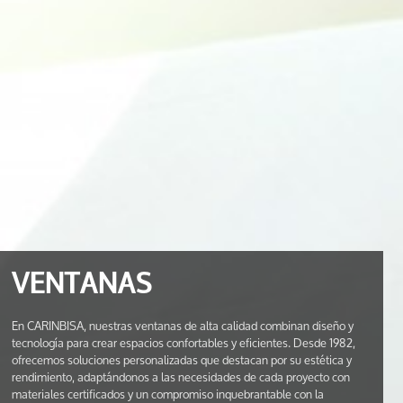
VENTANAS
En CARINBISA, nuestras ventanas de alta calidad combinan diseño y
tecnología para crear espacios confortables y eficientes. Desde 1982,
ofrecemos soluciones personalizadas que destacan por su estética y
rendimiento, adaptándonos a las necesidades de cada proyecto con
materiales certificados y un compromiso inquebrantable con la