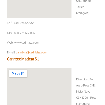
S/N. 50660 -
Tauste
(Zaragoza).
Telf: (+34) 974429955.
Fax: (+34) 974429482.
Web: www.carintasa.com
E-mail:
carinbisa@carinbisa.com
.
Carintec Madera S.L
Direccion: Pol.
Agro-Reus C/El
Molar Nave
C3 43206 - Reus
(Tarragona).