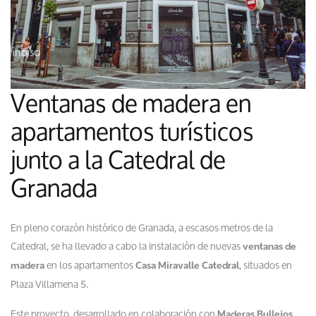
Ventanas de madera en
apartamentos turísticos
junto a la Catedral de
Granada
En pleno corazón histórico de Granada, a escasos metros de la
Catedral, se ha llevado a cabo la instalación de nuevas
ventanas de
en los apartamentos
, situados en
madera
Casa Miravalle Catedral
Plaza Villamena 5.
Este proyecto, desarrollado en colaboración con
,
Maderas Bullejos