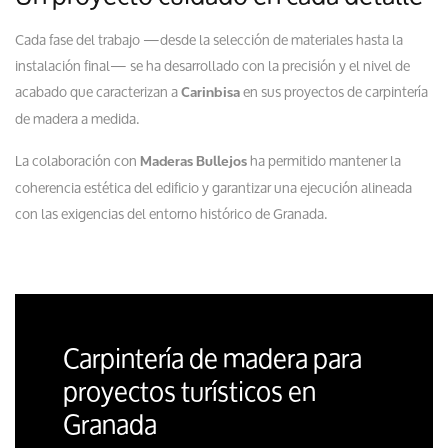
Cada fase del trabajo —desde la selección de materiales hasta la
instalación final— se ha desarrollado con la precisión y el nivel de
acabado que caracterizan a
en sus proyectos de carpintería
Carinbisa
de madera a medida.
La colaboración con
ha permitido mantener la
Maderas Bullejos
coherencia estética del edificio y garantizar una ejecución alineada
con las exigencias del entorno histórico de Granada.
Carpintería de madera para
proyectos turísticos en
Granada