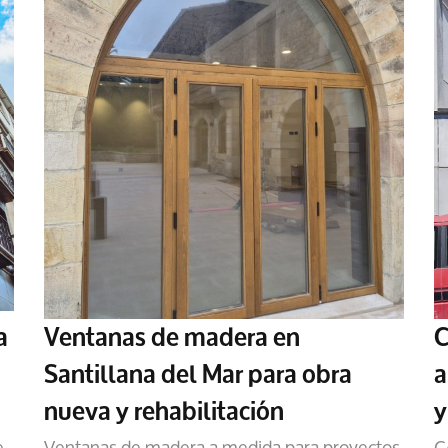
a
Ventanas de madera en
C
Santillana del Mar para obra
a
nueva y rehabilitación
y
e
Ventanas de madera a medida para proyectos
C